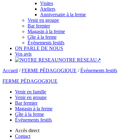
Visites
Ateliers
Anniversaire à la ferme
Venir en groupe
Bar fermier
Magasin à la ferme
Gîte à la ferme
Événements festifs
ON PARLE DE NOUS
Vos avis
NOTRE RESEAU↗
Accueil
/
FERME PÉDAGOGIQUE
/
Événements festifs
FERME PÉDAGOGIQUE
Venir en famille
Venir en groupe
Bar fermier
Magasin à la ferme
Gîte à la ferme
Événements festifs
Accès direct
Contact