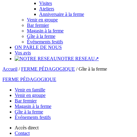
Visites
Ateliers
Anniversaire à la ferme
Venir en groupe
Bar fermier
Magasin à la ferme
Gîte à la ferme
Événements festifs
ON PARLE DE NOUS
Vos avis
NOTRE RESEAU↗
Accueil
/
FERME PÉDAGOGIQUE
/
Gîte à la ferme
FERME PÉDAGOGIQUE
Venir en famille
Venir en groupe
Bar fermier
Magasin à la ferme
Gîte à la ferme
Événements festifs
Accès direct
Contact